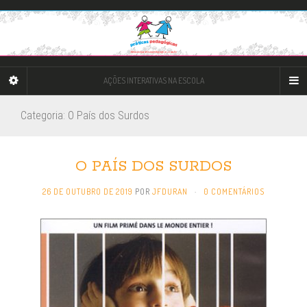
AÇÕES INTERATIVAS NA ESCOLA
Categoria: O País dos Surdos
O PAÍS DOS SURDOS
26 DE OUTUBRO DE 2019
POR
JFDURAN
·
0 COMENTÁRIOS